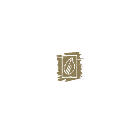
Главная
Выставки
Художники
О галерее
О нас СМИ
Магазин
Контакты:
г. Казань, Некрасова, 32