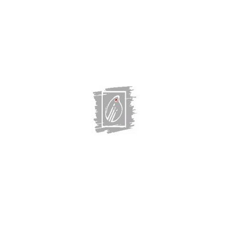
Главная
Выставки
Художники
О галерее
О нас СМИ
Магазин
Контакты:
г. Казань, Некрасова, 32