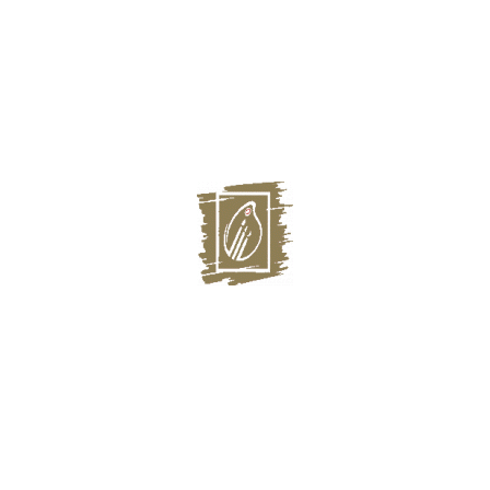
Главная
Выставки
Художники
О галерее
О нас СМИ
Магазин
Контакты:
г. Казань, Некрасова, 32