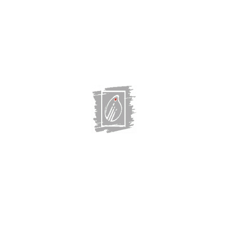
Главная
Выставки
Художники
О галерее
О нас СМИ
Магазин
Контакты:
г. Казань, Некрасова, 32