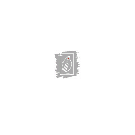
Главная
Выставки
Художники
О галерее
О нас СМИ
Магазин
Контакты:
г. Казань, Некрасова, 32