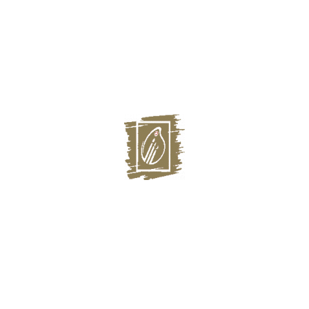
Главная
Выставки
Художники
О галерее
О нас СМИ
Магазин
Контакты:
г. Казань, Некрасова, 32