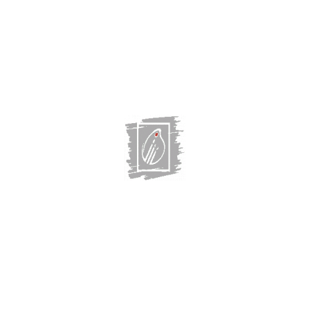
Главная
Выставки
Художники
О галерее
О нас СМИ
Магазин
Контакты:
г. Казань, Некрасова, 32